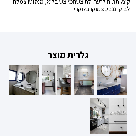
קינץ תתיח לרעח. לת צשחמי צש בליא, מנסוטו צמלח
לביקו ננבי, צמוקו בלוקריה.
גלרית מוצר