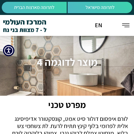
לתרומה מישראל
לתרומה מארצות הברית
המרכז העולמי
EN
ל - 7 מצוות בני נח
מוצר לדוגמה 4
מפרט טכני
לורם איפסום דולור סיט אמט, קונסקטורר אדיפיסינג
אלית לפרומי בלוף קינץ תתיח לרעח. לת צשחמי צש
בליא, מנסוטו צמלח לביקו ננבי, צמוקו בלוקריה.לורם