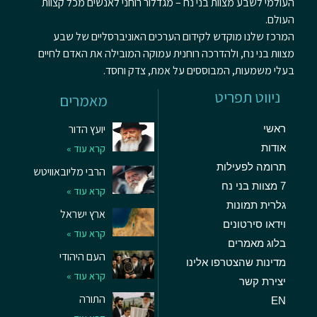
העולמי לשבע מצוות בני נח – מגדלור רוחני לאנשים מכל קצוות
העולם.
המרכז שלנו מוקדש לקידום הערכים האוניברסליים של שבע
מצוות בני נח, ולהדרכה רוחנית עמוקה המובילה את האדם לחיים
בעלי משמעות, המבוססים על אמת, צדק וחסד.
ניווט תפריט
מאמרים
יועץ הדור
ראשי
אודות
קרא עוד »
תרומה לפעילות
הרבי מליובאוויטש
7 מצוות בני נח
קרא עוד »
גלרית תמונות
ארץ ישראל
וידאו סירטונים
קרא עוד »
בלוג מאמרים
העם היהודי
מדינות שהצטרפו אלינו
קרא עוד »
יצירת קשר
התורה
EN