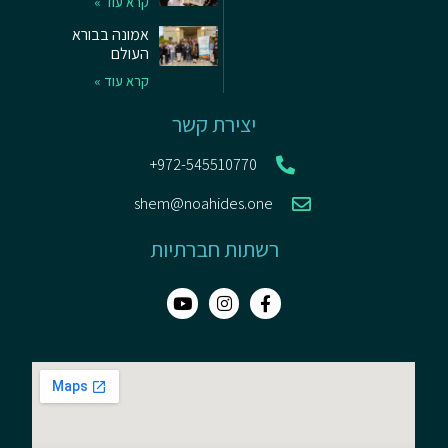
קרא עוד »
אמונה בבורא
העולם
קרא עוד »
יצירת קשר
972-545510770+
shem@noahides.one
רשתות חברתיות