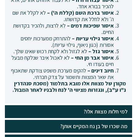
להכיר בבורא אחד.
איסור ברכת השם (קללת ה') –
לא לקלל את שם
ה' ולא לחלל את קדושתו.
איסור שפיכות דמים –
לא לרצוח, ולהכיר בקדושת
החיים.
איסור גילוי עריות –
להתרחק ממערכות יחסים
אסורות (כגון ניאוף, גילוי עריות).
איסור גזל –
לא לגזול ולא לקחת רכוש שאינו שלך.
איסור אבר מן החי –
לא לאכול איבר שנלקח מבעל
חיים בעודו חי.
חיוב דינים –
להקים מערכת משפט צודקת שתאכוף
את שאר המצוות ותשמור על צדק חברתי.
מקורן של מצוות אלו מובא בתלמוד (מסכת סנהדרין
נ"ו ע"ב), ונגזרות מציווי ה' לנח ולבניו לאחר המבול.
למי חלות מצוות אלו?
מה שכרו של בן נח המקיים אותן?